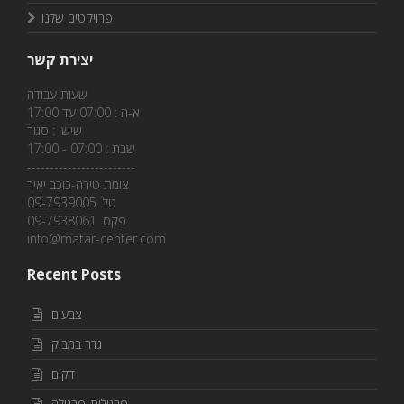
פרויקטים שלנו
יצירת קשר
שעות עבודה
א-ה : 07:00 עד 17:00
שישי : סגור
שבת : 07:00 - 17:00
------------------------
צומת טירה-כוכב יאיר
טל. 09-7939005
פקס. 09-7938061
info@matar-center.com
Recent Posts
צבעים
גדר במבוק
דקים
פרגולות-פרגולה