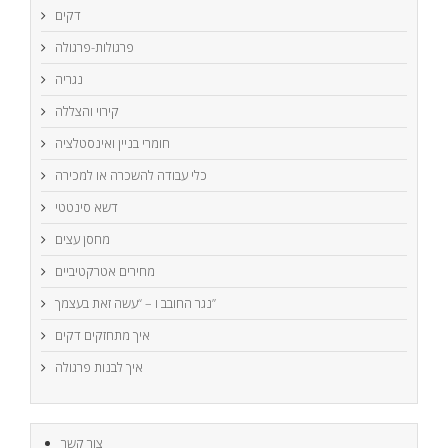
דקים
פרגולות-פרגולה
נגריה
קירוי והצללה
חומרי בניין ואינסטלציה
כלי עבודה להשכרה או למכירה
דשא סינטטי
מחסן עצים
מחירים אטרקטיביים
נגר החובב ו – “עשה זאת בעצמך”
איך מתחזקים דקים
איך לבנות פרגולה
צור קשר