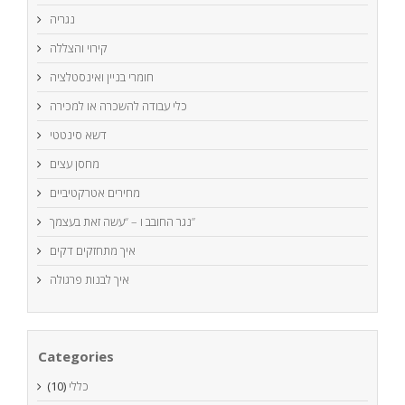
נגריה
קירוי והצללה
חומרי בניין ואינסטלציה
כלי עבודה להשכרה או למכירה
דשא סינטטי
מחסן עצים
מחירים אטרקטיביים
נגר החובב ו – “עשה זאת בעצמך”
איך מתחזקים דקים
איך לבנות פרגולה
Categories
כללי
(10)