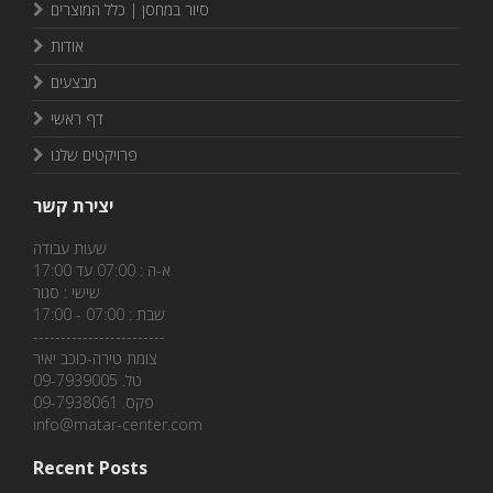
סיור במחסן | כלל המוצרים
אודות
מבצעים
דף ראשי
פרויקטים שלנו
יצירת קשר
שעות עבודה
א-ה : 07:00 עד 17:00
שישי : סגור
שבת : 07:00 - 17:00
------------------------
צומת טירה-כוכב יאיר
טל. 09-7939005
פקס. 09-7938061
info@matar-center.com
Recent Posts