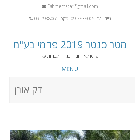
Fahmematar@gmail.com
נייד . טל. 09-7939005, פקס. 09-7938061
מטר סנטר 2019 פהמי בע"מ
מחסן עץ ו חומרי בניין | עבודות עץ
MENU
דק אורן
Skip
to
content