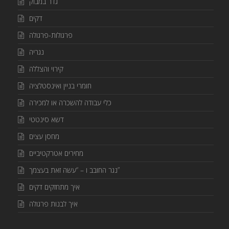
גדר במבוק
דקים
פרגולות-פרגולה
נגריה
קירוי והצללה
חומרי בניין ואינסטלציה
כלי עבודה להשכרה או למכירה
דשא סינטטי
מחסן עצים
מחירים אטרקטיביים
נגר החובב ו – “עשה זאת בעצמך”
איך מתחזקים דקים
איך לבנות פרגולה