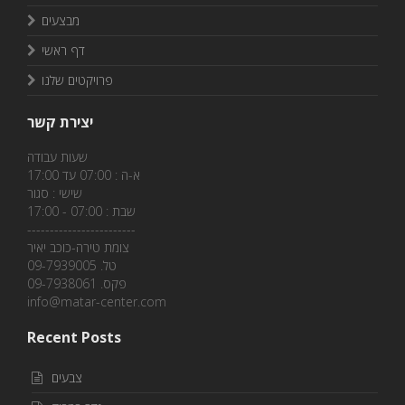
מבצעים
דף ראשי
פרויקטים שלנו
יצירת קשר
שעות עבודה
א-ה : 07:00 עד 17:00
שישי : סגור
שבת : 07:00 - 17:00
------------------------
צומת טירה-כוכב יאיר
טל. 09-7939005
פקס. 09-7938061
info@matar-center.com
Recent Posts
צבעים